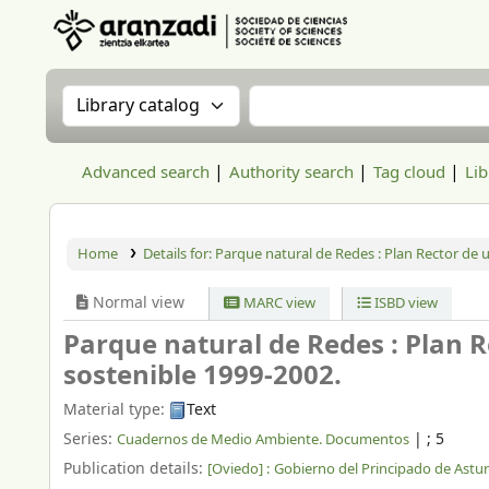
Aranzadi Zientzia Elkartea Liburutegia
Search the catalog by:
Search the catalog
Advanced search
Authority search
Tag cloud
Lib
Home
Details for:
Parque natural de Redes :
Plan Rector de u
Normal view
MARC view
ISBD view
Parque natural de Redes : Plan R
sostenible 1999-2002.
Material type:
Text
Series:
|
; 5
Cuadernos de Medio Ambiente. Documentos
Publication details:
[Oviedo] :
Gobierno del Principado de Astur