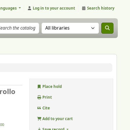
anguages
Log in to your account
Search history
Search the catalog in:
Place hold
rollo
Print
Cite
Add to your cart
000
Save record