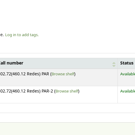
le.
Log in to add tags.
Call number
Status
(Opens below)
02.72(460.12 Redes) PAR (
Browse shelf
)
Availabl
(Opens below)
02.72(460.12 Redes) PAR-2 (
Browse shelf
)
Availabl