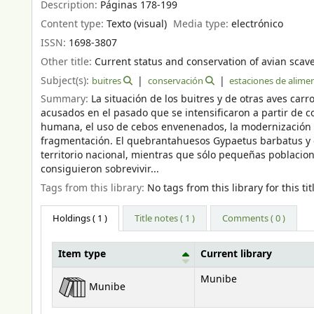
Description:
Páginas 178-199
Content type:
Texto (visual)
Media type:
electrónico
ISSN:
1698-3807
Other title:
Current status and conservation of avian scave
Subject(s):
buitres
conservación
estaciones de alime
Summary:
La situación de los buitres y de otras aves carr
acusados en el pasado que se intensificaron a partir de co
humana, el uso de cebos envenenados, la modernización de 
fragmentación. El quebrantahuesos Gypaetus barbatus y
territorio nacional, mientras que sólo pequeñas poblacio
consiguieron sobrevivir...
Tags from this library:
No tags from this library for this tit
Holdings
( 1 )
Title notes ( 1 )
Comments ( 0 )
Item type
Current library
Holdings
Munibe
Munibe