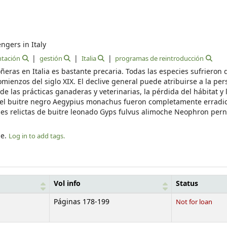
ngers in Italy
ntación
gestión
Italia
programas de reintroducción
oñeras en Italia es bastante precaria. Todas las especies sufrieron 
mienzos del siglo XIX. El declive general puede atribuirse a la pe
las prácticas ganaderas y veterinarias, la pérdida del hábitat y 
 el buitre negro Aegypius monachus fueron completamente erradi
nes relictas de buitre leonado Gyps fulvus alimoche Neophron per
le.
Log in to add tags.
Vol info
Status
Páginas 178-199
Not for loan