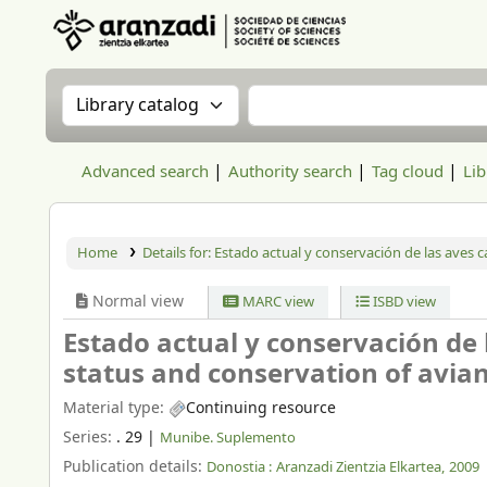
Aranzadi Zientzia Elkartea Liburutegia
Search the catalog by:
Search the catalog
Advanced search
Authority search
Tag cloud
Lib
Home
Details for:
Estado actual y conservación de las aves ca
Normal view
MARC view
ISBD view
Estado actual y conservación de 
status and conservation of avian
Material type:
Continuing resource
Series:
. 29
|
Munibe. Suplemento
Publication details:
Donostia :
Aranzadi Zientzia Elkartea,
2009