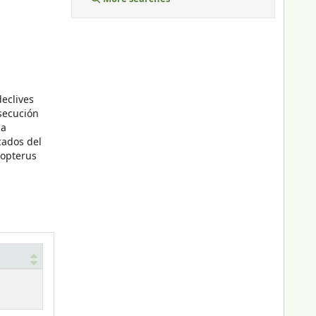
declives
rsecución
la
cados del
nopterus