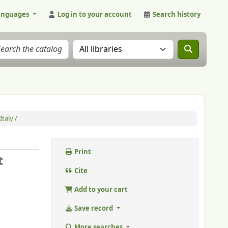
anguages
Log in to your account
Search history
Search the catalog in:
taly /
Print
t
Cite
Add to your cart
Save record
More searches