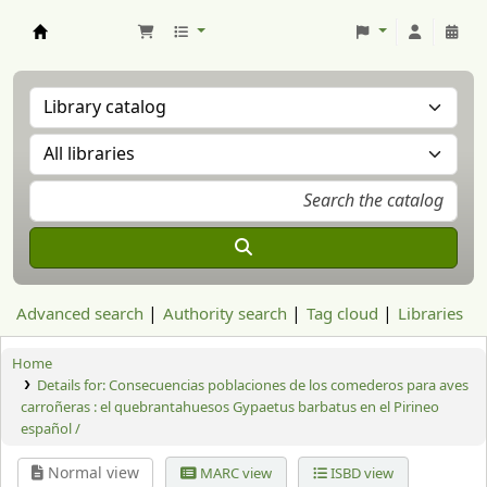
Aranzadi Zientzia Elkartea Liburutegia
Advanced search
Authority search
Tag cloud
Libraries
Home
Details for:
Consecuencias poblaciones de los comederos para aves
carroñeras : el quebrantahuesos Gypaetus barbatus en el Pirineo
español /
Normal view
MARC view
ISBD view