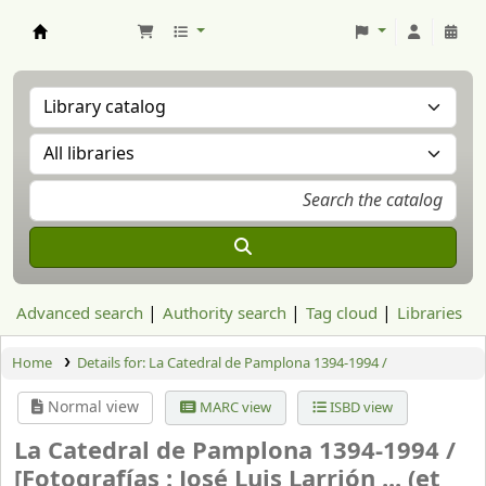
Aranzadi Zientzia Elkartea Liburutegia
Advanced search
Authority search
Tag cloud
Libraries
Home
Details for:
La Catedral de Pamplona 1394-1994 /
Normal view
MARC view
ISBD view
La Catedral de Pamplona 1394-1994 /
[Fotografías : José Luis Larrión ... (et