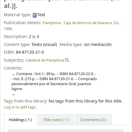
al.)].
Material type:
Text
Publication details:
Pamplona :
Caja de Ahorros de Navarra,
D.L.
1994
Description:
2 v
;
il
Content type:
Texto (visual)
Media type:
sin mediación
ISBN:
84-87120-21-0
Subject(s):
Catedral de Pamplona
Contents:
Contiene : Vol. I : 391p. -- ISBN 84-87120-22-9. -
- Vol. II :273 p. -- ISBN 84-87120-21-0. -- Comprado
personalmente por el Secretario Gral. Juantxo
Agirre
Tags from this library:
No tags from this library for this title.
Log in to add tags.
Holdings
( 1 )
Title notes ( 1 )
Comments ( 0 )