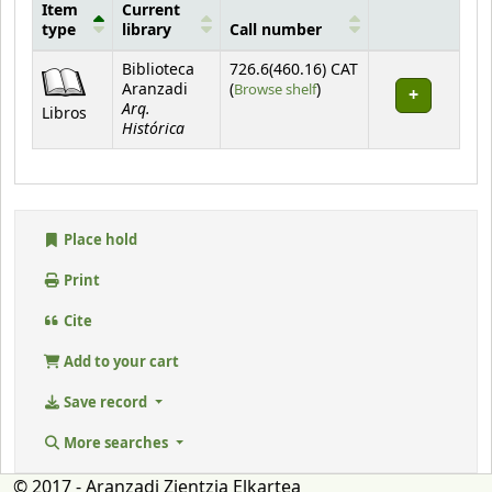
Item
Current
type
library
Call number
Holdings
Biblioteca
726.6(460.16) CAT
(Opens below)
Aranzadi
(
Browse shelf
)
Arq.
Libros
Histórica
Place hold
Print
Cite
Add to your cart
Save record
More searches
© 2017 - Aranzadi Zientzia Elkartea