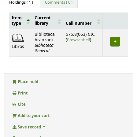
Holdings
( 1 )
Comments ( 0 )
Item
Current
type
library
Call number
Holdings
Biblioteca
575.8(063) CIC
(Opens below)
Aranzadi
(
Browse shelf
)
Biblioteca
Libros
General
Place hold
Print
Cite
Add to your cart
Save record