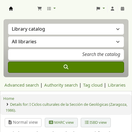
Aranzadi Zientzia Elkartea Liburutegia
Advanced search
Authority search
Tag cloud
Libraries
Home
Details for:
I Ciclos culturales de la Sección de Geológicas (Zaragoza,
1986).
Normal view
MARC view
ISBD view