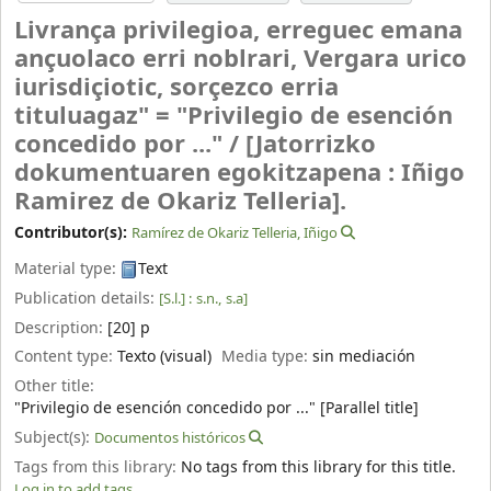
Livrança privilegioa, erreguec emana
ançuolaco erri noblrari, Vergara urico
iurisdiçiotic, sorçezco erria
tituluagaz" = "Privilegio de esención
concedido por ..." /
[Jatorrizko
dokumentuaren egokitzapena : Iñigo
Ramirez de Okariz Telleria].
Contributor(s):
Ramírez de Okariz Telleria, Iñigo
Material type:
Text
Publication details:
[S.l.] :
s.n.,
s.a]
Description:
[20] p
Content type:
Texto (visual)
Media type:
sin mediación
Other title:
"Privilegio de esención concedido por ..." [Parallel title]
Subject(s):
Documentos históricos
Tags from this library:
No tags from this library for this title.
Log in to add tags.