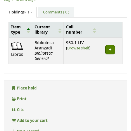
Holdings
( 1 )
Comments ( 0 )
Item
Current
Call
type
library
number
Holdings
Biblioteca
930.1 LIV
(Opens below)
Aranzadi
(
Browse shelf
)
Biblioteca
Libros
General
Place hold
Print
Cite
Add to your cart