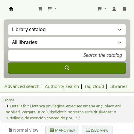
Aranzadi Zientzia Elkartea Liburutegia
Advanced search
Authority search
Tag cloud
Libraries
Home
Details for:
Livrança privilegioa, erreguec emana ançuolaco erri
noblrari, Vergara urico iurisdiçiotic, sorçezco erria tituluagaz" =
"Privilegio de esención concedido por ..." /
Normal view
MARC view
ISBD view