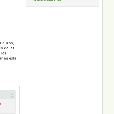
e Gauzón,
n de las
 los
ar en esta
n