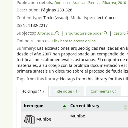
Publication details:
Donostia :
Aranzadi Zientzia Elkartea,
2010
Description:
Páginas 289-328
Content type:
Texto (visual)
Media type:
electrónico
ISSN:
1132-2217
Subject(s):
Alfonso III
arquitectura de poder
Castillo
Online resources:
Click here to access online
Summary:
Las excavaciones arqueológicas realizadas en l
desde el año 2007 han proporcionado un compendio de in
fortificaciones altomedievales asturianas. El conjunto de 
materiales, a su cotejo con la prolífica documentación esc
primera síntesis un discurso sobre el proceso de feudaliza
Tags from this library:
No tags from this library for this tit
Holdings
( 1 )
Title notes ( 1 )
Comments ( 0 )
Item type
Current library
Holdings
Munibe
Munibe