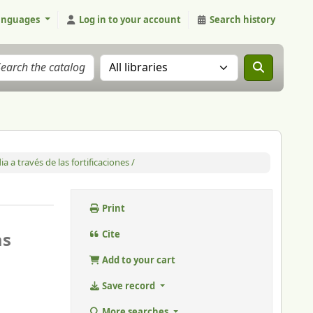
anguages
Log in to your account
Search history
Search the catalog in:
 a través de las fortificaciones /
Print
as
Cite
Add to your cart
Save record
More searches