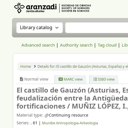
Aranzadi Zientzia Elkartea Liburutegia
Search the catalog by:
Search the catalog
Advanced search
Authority search
Tag cloud
Lib
Home
Details for:
El castillo de Gauzón (Asturias, España) y 
Normal view
MARC view
ISBD view
El castillo de Gauzón (Asturias, 
feudalización entre la Antigüeda
fortificaciones /
MUÑIZ LÓPEZ, I.
Material type:
Continuing resource
Series:
. 61
|
Munibe Antropologia-Arkeologia