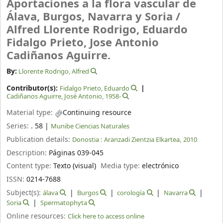
Aportaciones a la flora vascular de
Álava, Burgos, Navarra y Soria /
Alfred Llorente Rodrigo, Eduardo
Fidalgo Prieto, Jose Antonio
Cadiñanos Aguirre.
By:
Llorente Rodrigo, Alfred
Contributor(s):
Fidalgo Prieto, Eduardo
Cadiñanos Aguirre, José Antonio
, 1958-
Material type:
Continuing resource
Series:
. 58
|
Munibe Ciencias Naturales
Publication details:
Donostia :
Aranzadi Zientzia Elkartea,
2010
Description:
Páginas 039-045
Content type:
Texto (visual)
Media type:
electrónico
ISSN:
0214-7688
Subject(s):
álava
Burgos
corología
Navarra
Soria
Spermatophyta
Online resources:
Click here to access online