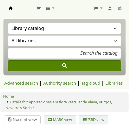
Aranzadi Zientzia Elkartea Liburutegia
Advanced search
Authority search
Tag cloud
Libraries
Home
Details for:
Aportaciones a la flora vascular de Álava, Burgos,
Navarra y Soria /
Normal view
MARC view
ISBD view