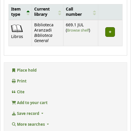
Item
Current
Call
type
library
number
Holdings
Biblioteca
669.1 JUL
(Opens below)
Aranzadi
(
Browse shelf
)
Biblioteca
Libros
General
Place hold
Print
Cite
Add to your cart
Save record
More searches