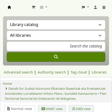
Aranzadi Zientzia Elkartea Liburutegia
Advanced search
Authority search
Tag cloud
Libraries
Home
Details for:
Euskal Autonomi Elkarteko Ibaiertzak eta Errekaertzak
Antolatzeko Lurraldearen Arloko Plana : Isurialde Kantauriarra = Plan
Territorial Sectorial de Ordenación de Márgenes.
Normal view
MARC view
ISBD view