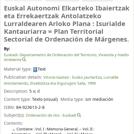
Euskal Autonomi Elkarteko Ibaiertzak
eta Errekaertzak Antolatzeko
Lurraldearen Arloko Plana : Isurialde
Kantauriarra = Plan Territorial
Sectorial de Ordenación de Márgenes.
By:
Euskadi. Departamento de Ordenación del Territorio, Vivienda y medio
Ambiente
Material type:
Text
Publication details:
Vitoria-Gasteiz :
Eusko Jaurlaritza, Lurralde
Antolamendu, Etxebizitza eta Ingurugiro Saila,
1999
Description:
5 v
;
il
Content type:
Texto (visual)
Media type:
sin mediación
ISBN:
84-923613-2-8
Subject(s):
Ordenación de ríos - Euskadi
Contents:
Contiene : Vol. I : Memoria General. -- Vol. II :