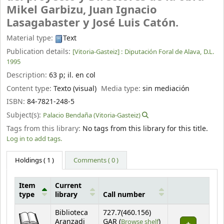
Mikel Garbizu, Juan Ignacio
Lasagabaster y José Luis Catón.
Material type:
Text
Publication details:
[Vitoria-Gasteiz] :
Diputación Foral de Alava,
D.L.
1995
Description:
63 p
;
il. en col
Content type:
Texto (visual)
Media type:
sin mediación
ISBN:
84-7821-248-5
Subject(s):
Palacio Bendaña (Vitoria-Gasteiz)
Tags from this library:
No tags from this library for this title.
Log in to add tags.
Holdings
( 1 )
Comments ( 0 )
Item
Current
type
library
Call number
Holdings
Biblioteca
727.7(460.156)
(Opens below)
Aranzadi
GAR (
Browse shelf
)