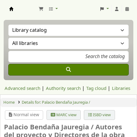
Aranzadi Zientzia Elkartea Liburutegia
Advanced search
Authority search
Tag cloud
Libraries
Home
Details for:
Palacio Bendaña Jauregia /
Normal view
MARC view
ISBD view
Palacio Bendaña Jauregia /
Autores
del proyecto y Directores de la obra