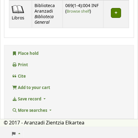
Holdings
Biblioteca
069(1-4):004 INF
(Opens below)
Aranzadi
(
Browse shelf
)
Biblioteca
Libros
General
Place hold
Print
Cite
Add to your cart
Save record
More searches
© 2017 - Aranzadi Zientzia Elkartea