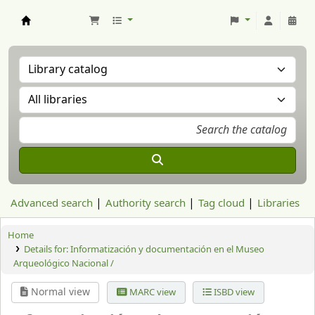
Aranzadi Zientzia Elkartea Liburutegia
Advanced search
Authority search
Tag cloud
Libraries
Home
Details for:
Informatización y documentación en el Museo
Arqueológico Nacional /
Normal view
MARC view
ISBD view