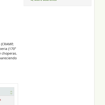
a (CRAMP,
beria (170º
y choperas.
apareciendo
n