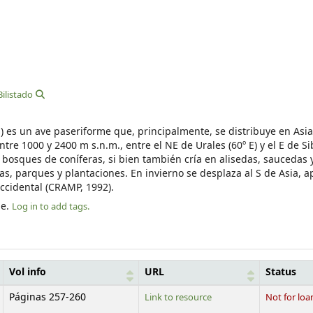
ilistado
s) es un ave paseriforme que, principalmente, se distribuye en Asi
ntre 1000 y 2400 m s.n.m., entre el NE de Urales (60º E) y el E de Si
 bosques de coníferas, si bien también cría en alisedas, saucedas 
tas, parques y plantaciones. En invierno se desplaza al S de Asia, 
accidental (CRAMP, 1992).
le.
Log in to add tags.
Vol info
URL
Status
Páginas 257-260
Link to resource
Not for loa