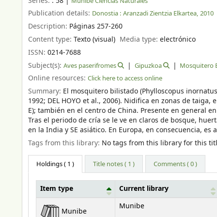
Series:
. 58
|
Munibe Ciencias Naturales
Publication details:
Donostia :
Aranzadi Zientzia Elkartea,
2010
Description:
Páginas 257-260
Content type:
Texto (visual)
Media type:
electrónico
ISSN:
0214-7688
Subject(s):
Aves paserifromes
Gipuzkoa
Mosquitero B
Online resources:
Click here to access online
Summary:
El mosquitero bilistado (Phylloscopus inornatu
1992; DEL HOYO et al., 2006). Nidifica en zonas de taiga, e
E); también en el centro de China. Presente en general en
Tras el periodo de cría se le ve en claros de bosque, huer
en la India y SE asiático. En Europa, en consecuencia, es 
Tags from this library:
No tags from this library for this tit
Holdings
( 1 )
Title notes ( 1 )
Comments ( 0 )
Item type
Current library
Holdings
Munibe
Munibe