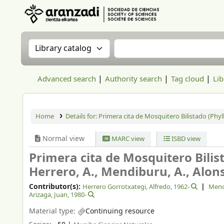
Aranzadi Zientzia Elkartea Liburutegia
Search the catalog by:
Search the catalog
Advanced search
Authority search
Tag cloud
Lib
Home
Details for:
Primera cita de Mosquitero Bilistado (Phy
Normal view
MARC view
ISBD view
Primera cita de Mosquitero Bilis
Herrero, A., Mendiburu, A., Alonso,
Contributor(s):
Herrero Gorrotxategi, Alfredo
, 1962-
Mend
Arizaga, Juan
, 1980-
Material type:
Continuing resource