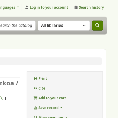
anguages
Log in to your account
Search history
Search the catalog in:
Print
zkoa /
Cite
Add to your cart
Save record
More searches