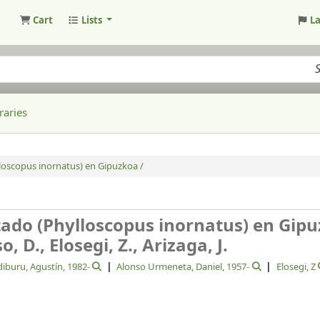
Cart
Lists
L
raries
lloscopus inornatus) en Gipuzkoa /
tado (Phylloscopus inornatus) en Gipu
 D., Elosegi, Z., Arizaga, J.
iburu, Agustín
, 1982-
Alonso Urmeneta, Daniel
, 1957-
Elosegi, Z