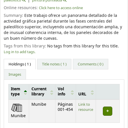
paleolítico
pintura punteada
Online resources:
Click here to access online
Summary:
Este trabajo ofrece un panorama detallado de la
actividad gráfica parietal durante las fases centrales del
paleolítico superior, incluyendo una documentación amplia, y
de inusual coherencia interna, de los paneles decorados de
un buen número de cuevas.
Tags from this library:
No tags from this library for this title.
Log in to add tags.
Holdings
( 1 )
Title notes ( 1 )
Comments ( 0 )
Images
Item
Current
Vol
type
library
info
URL
Holdings
Munibe
Páginas
Link to
001-454
resource
Munibe