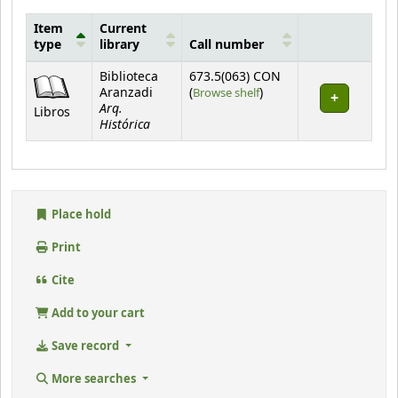
Item
Current
type
library
Call number
Holdings
Biblioteca
673.5(063) CON
(Opens below)
Aranzadi
(
Browse shelf
)
Arq.
Libros
Histórica
Place hold
Print
Cite
Add to your cart
Save record
More searches