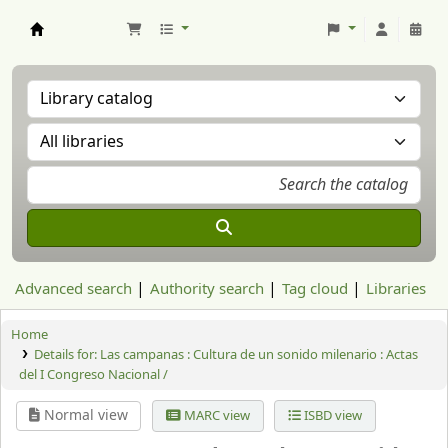
Aranzadi Zientzia Elkartea Liburutegia
Advanced search
Authority search
Tag cloud
Libraries
Home
Details for:
Las campanas : Cultura de un sonido milenario : Actas
del I Congreso Nacional /
Normal view
MARC view
ISBD view