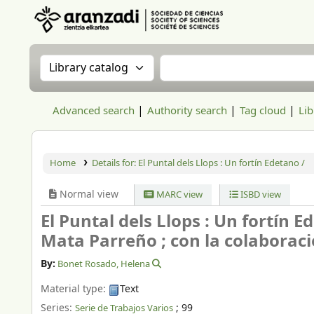
Aranzadi Zientzia Elkartea Liburutegia
Search the catalog by:
Search the catalog
Advanced search
Authority search
Tag cloud
Lib
Home
Details for:
El Puntal dels Llops : Un fortín Edetano /
Normal view
MARC view
ISBD view
El Puntal dels Llops : Un fortín E
Mata Parreño ; con la colaboración
By:
Bonet Rosado, Helena
Material type:
Text
Series:
; 99
Serie de Trabajos Varios