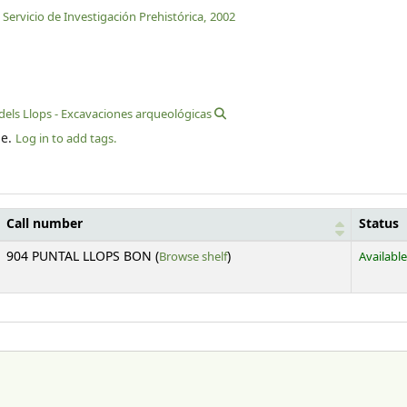
 Servicio de Investigación Prehistórica,
2002
dels Llops - Excavaciones arqueológicas
le.
Log in to add tags.
Call number
Status
(Opens below)
904 PUNTAL LLOPS BON (
Browse shelf
)
Available