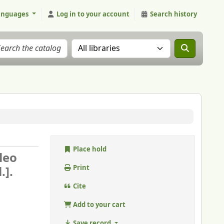
anguages
Log in to your account
Search history
Search the catalog in:
Place hold
leo
.].
Print
Cite
Add to your cart
Save record