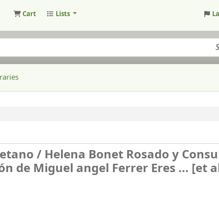
Cart
Lists
L
raries
detano /
Helena Bonet Rosado y Consu
 de Miguel angel Ferrer Eres ... [et al