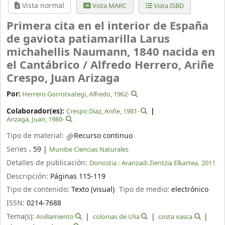
Vista normal
Vista MARC
Vista ISBD
Primera cita en el interior de España
de gaviota patiamarilla Larus
michahellis Naumann, 1840 nacida en
el Cantábrico /
Alfredo Herrero, Ariñe
Crespo, Juan Arizaga
Por:
Herrero Gorrotxategi, Alfredo
, 1962-
Colaborador(es):
Crespo Diaz, Ariñe
, 1981-
Arizaga, Juan
, 1980-
Tipo de material:
Recurso continuo
Series
. 59
|
Munibe Ciencias Naturales
Detalles de publicación:
Donostia :
Aranzadi Zientzia Elkartea,
2011
Descripción:
Páginas 115-119
Tipo de contenido:
Texto (visual)
Tipo de medio:
electrónico
ISSN:
0214-7688
Tema(s):
Anillamiento
colonias de Ulia
costa vasca