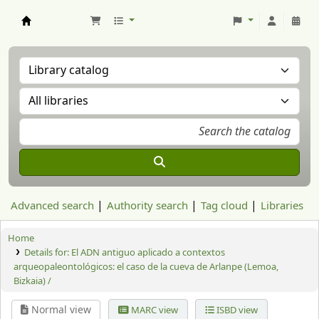
Aranzadi Zientzia Elkartea Liburutegia
Advanced search
Authority search
Tag cloud
Libraries
Home
Details for:
El ADN antiguo aplicado a contextos
arqueopaleontológicos: el caso de la cueva de Arlanpe (Lemoa,
Bizkaia) /
Normal view
MARC view
ISBD view