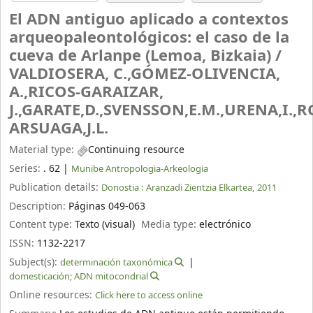
El ADN antiguo aplicado a contextos
arqueopaleontológicos: el caso de la
cueva de Arlanpe (Lemoa, Bizkaia) /
VALDIOSERA, C.,GÓMEZ-OLIVENCIA,
A.,RICOS-GARAIZAR,
J.,GARATE,D.,SVENSSON,E.M.,URENA,I.,R
ARSUAGA,J.L.
Material type:
Continuing resource
Series:
. 62
|
Munibe Antropologia-Arkeologia
Publication details:
Donostia :
Aranzadi Zientzia Elkartea,
2011
Description:
Páginas 049-063
Content type:
Texto (visual)
Media type:
electrónico
ISSN:
1132-2217
Subject(s):
determinación taxonómica
domesticación; ADN mitocondrial
Online resources:
Click here to access online