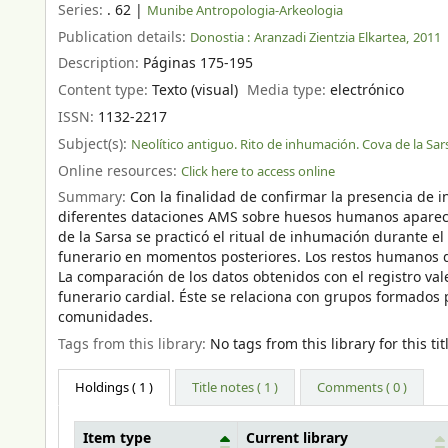
Series:
. 62
|
Munibe Antropologia-Arkeologia
Publication details:
Donostia :
Aranzadi Zientzia Elkartea,
2011
Description:
Páginas 175-195
Content type:
Texto (visual)
Media type:
electrónico
ISSN:
1132-2217
Subject(s):
Neolítico antiguo. Rito de inhumación. Cova de la Sa
Online resources:
Click here to access online
Summary:
Con la finalidad de confirmar la presencia de 
diferentes dataciones AMS sobre huesos humanos aparecid
de la Sarsa se practicó el ritual de inhumación durante 
funerario en momentos posteriores. Los restos humanos d
La comparación de los datos obtenidos con el registro va
funerario cardial. Éste se relaciona con grupos formado
comunidades.
Tags from this library:
No tags from this library for this tit
Holdings
( 1 )
Title notes ( 1 )
Comments ( 0 )
Item type
Current library