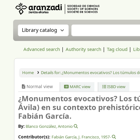
Aranzadi Zientzia Elkartea Liburutegia
Search the catalog by:
Search the catalog
Advanced search
Authority search
Tag cloud
Lib
Home
Details for:
¿Monumentos evocativos? Los túmulos de L
Normal view
MARC view
ISBD view
¿Monumentos evocativos? Los tú
Ávila) en su contexto prehistóric
Fabián García.
By:
Blanco González, Antonio
Contributor(s):
Fabián García, J. Francisco
, 1957-