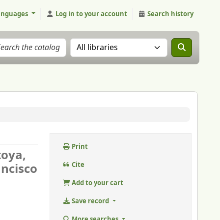
anguages
Log in to your account
Search history
Search the catalog in:
Print
toya,
ancisco
Cite
Add to your cart
Save record
More searches