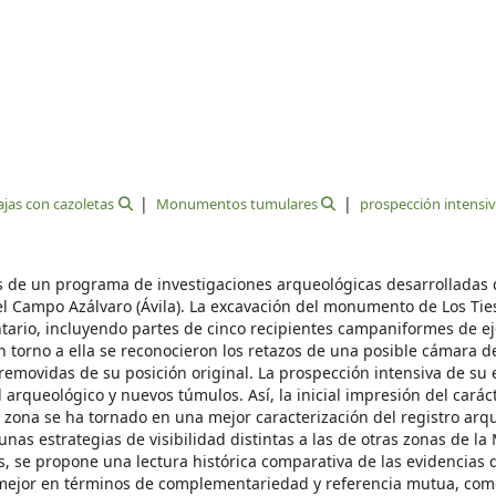
lajas con cazoletas
Monumentos tumulares
prospección intensi
ados de un programa de investigaciones arqueológicas desarrolladas
el Campo Azálvaro (Ávila). La excavación del monumento de Los Tie
ario, incluyendo partes de cinco recipientes campaniformes de e
 torno a ella se reconocieron los retazos de una posible cámara de
removidas de su posición original. La prospección intensiva de su
rqueológico y nuevos túmulos. Así, la inicial impresión del carác
la zona se ha tornado en una mejor caracterización del registro arq
unas estrategias de visibilidad distintas a las de otras zonas de la
s, se propone una lectura histórica comparativa de las evidencias
 mejor en términos de complementariedad y referencia mutua, com