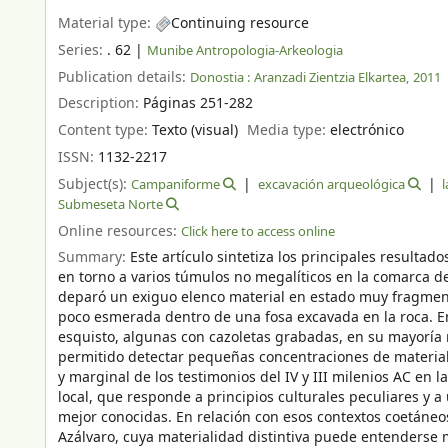
Material type:
Continuing resource
Series:
. 62
|
Munibe Antropologia-Arkeologia
Publication details:
Donostia :
Aranzadi Zientzia Elkartea,
2011
Description:
Páginas 251-282
Content type:
Texto (visual)
Media type:
electrónico
ISSN:
1132-2217
Subject(s):
Campaniforme
excavación arqueológica
Submeseta Norte
Online resources:
Click here to access online
Summary:
Este artículo sintetiza los principales result
en torno a varios túmulos no megalíticos en la comarca d
deparó un exiguo elenco material en estado muy fragment
poco esmerada dentro de una fosa excavada en la roca. En
esquisto, algunas con cazoletas grabadas, en su mayoría 
permitido detectar pequeñas concentraciones de material a
y marginal de los testimonios del IV y III milenios AC en 
local, que responde a principios culturales peculiares y a 
mejor conocidas. En relación con esos contextos coetáneo
Azálvaro, cuya materialidad distintiva puede entenderse