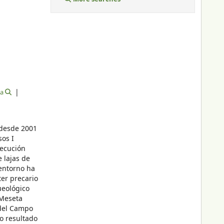
va
 desde 2001
sos I
jecución
 lajas de
 entorno ha
ter precario
ueológico
 Meseta
 del Campo
o resultado