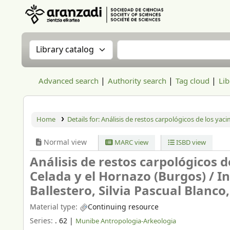
Aranzadi Zientzia Elkartea Liburutegia
Search the catalog by:
Search the catalog
Advanced search
Authority search
Tag cloud
Lib
Home
Details for:
Análisis de restos carpológicos de los ya
Normal view
MARC view
ISBD view
Análisis de restos carpológicos 
Celada y el Hornazo (Burgos) /
I
Ballestero, Silvia Pascual Blanco
Material type:
Continuing resource
Series:
. 62
|
Munibe Antropologia-Arkeologia