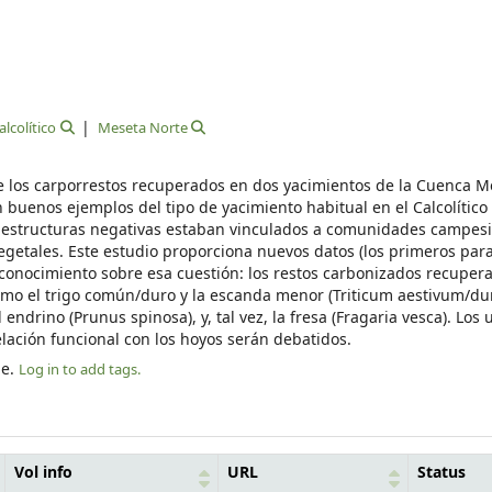
alcolítico
Meseta Norte
re los carporrestos recuperados en dos yacimientos de la Cuenca M
buenos ejemplos del tipo de yacimiento habitual en el Calcolítico 
 estructuras negativas estaban vinculados a comunidades campesi
egetales. Este estudio proporciona nuevos datos (los primeros para 
l conocimiento sobre esa cuestión: los restos carbonizados recuper
 como el trigo común/duro y la escanda menor (Triticum aestivum/du
ndrino (Prunus spinosa), y, tal vez, la fresa (Fragaria vesca). Los 
elación funcional con los hoyos serán debatidos.
le.
Log in to add tags.
Vol info
URL
Status