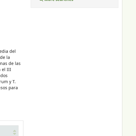
edia del
de la
nas de las
el III
ados
rum y T.
usos para