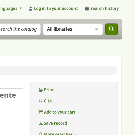
anguages
Log in to your account
Search history
Search the catalog in:
Print
uente
Cite
Add to your cart
Save record
More searches