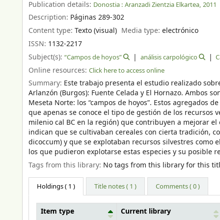
Publication details:
Donostia :
Aranzadi Zientzia Elkartea,
2011
Description:
Páginas 289-302
Content type:
Texto (visual)
Media type:
electrónico
ISSN:
1132-2217
Subject(s):
“Campos de hoyos”
análisis carpológico
C
Online resources:
Click here to access online
Summary:
Este trabajo presenta el estudio realizado sob
Arlanzón (Burgos): Fuente Celada y El Hornazo. Ambos son 
Meseta Norte: los “campos de hoyos”. Estos agregados de
que apenas se conoce el tipo de gestión de los recursos v
milenio cal BC en la región) que contribuyen a mejorar e
indican que se cultivaban cereales con cierta tradición,
dicoccum) y que se explotaban recursos silvestres como el e
los que pudieron explotarse estas especies y su posible r
Tags from this library:
No tags from this library for this tit
Holdings
( 1 )
Title notes ( 1 )
Comments ( 0 )
Item type
Current library