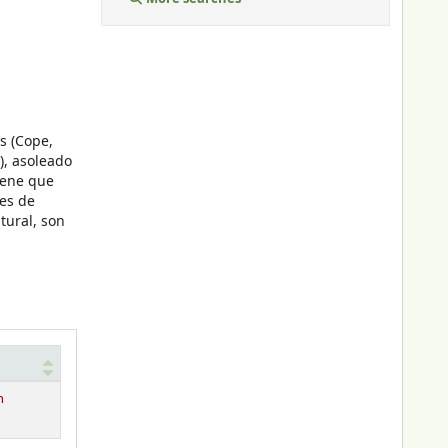
s (Cope,
), asoleado
tiene que
nes de
tural, son
n