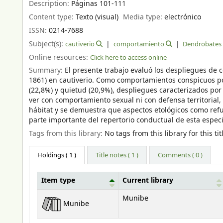
Description:
Páginas 101-111
Content type:
Texto (visual)
Media type:
electrónico
ISSN:
0214-7688
Subject(s):
cautiverio
comportamiento
Dendrobates 
Online resources:
Click here to access online
Summary:
El presente trabajo evaluó los despliegues de
1861) en cautiverio. Como comportamientos conspicuos por
(22,8%) y quietud (20,9%), despliegues caracterizados por 
ver con comportamiento sexual ni con defensa territorial
hábitat y se demuestra que aspectos etológicos como refu
parte importante del repertorio conductual de esta especie
Tags from this library:
No tags from this library for this tit
Holdings
( 1 )
Title notes ( 1 )
Comments ( 0 )
Item type
Current library
Holdings
Munibe
Munibe