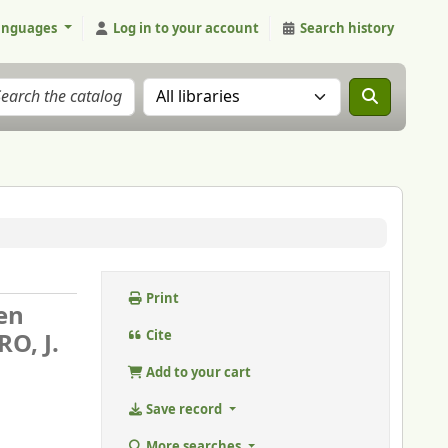
anguages
Log in to your account
Search history
Search the catalog in:
Print
en
O, J.
Cite
Add to your cart
Save record
More searches