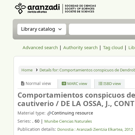
Aranzadi Zientzia Elkartea Liburutegia
Search the catalog by:
Search the catalog
Advanced search
Authority search
Tag cloud
Lib
Home
Details for:
Comportamientos conspicuos de Dendrobat
Normal view
MARC view
ISBD view
Comportamientos conspicuos de 
cautiverio /
DE LA OSSA, J., CON
Material type:
Continuing resource
Series:
. 60
|
Munibe Ciencias Naturales
Publication details:
Donostia :
Aranzadi Zientzia Elkartea,
2012