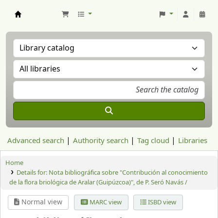
Aranzadi Zientzia Elkartea Liburutegia
Advanced search
Authority search
Tag cloud
Libraries
Home
Details for:
Nota bibliográfica sobre "Contribución al conocimiento
de la flora briológica de Aralar (Guipúzcoa)", de P. Seró Navás /
Normal view
MARC view
ISBD view