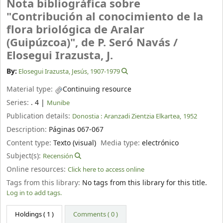
Nota bibliográfica sobre
"Contribución al conocimiento de la
flora briológica de Aralar
(Guipúzcoa)", de P. Seró Navás /
Elosegui Irazusta, J.
By:
Elosegui Irazusta, Jesús
, 1907-1979
Material type:
Continuing resource
Series:
. 4
|
Munibe
Publication details:
Donostia :
Aranzadi Zientzia Elkartea,
1952
Description:
Páginas 067-067
Content type:
Texto (visual)
Media type:
electrónico
Subject(s):
Recensión
Online resources:
Click here to access online
Tags from this library:
No tags from this library for this title.
Log in to add tags.
Holdings
( 1 )
Comments ( 0 )