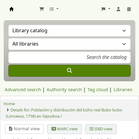
Aranzadi Zientzia Elkartea Liburutegia
Advanced search
Authority search
Tag cloud
Libraries
Home
Details for:
Población y distribución del búho real Bubo bubo
(Linnaeus, 1758) en Gipuzkoa /
Normal view
MARC view
ISBD view