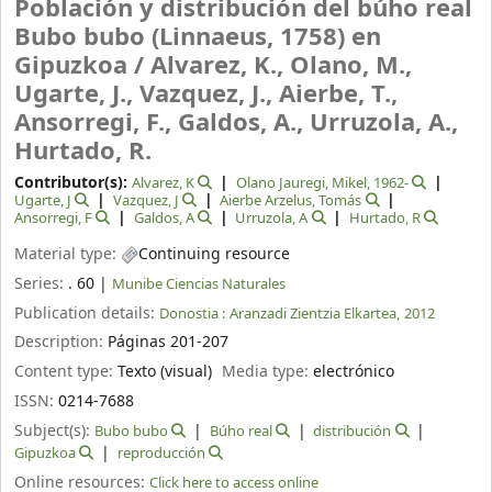
Población y distribución del búho real
Bubo bubo (Linnaeus, 1758) en
Gipuzkoa /
Alvarez, K., Olano, M.,
Ugarte, J., Vazquez, J., Aierbe, T.,
Ansorregi, F., Galdos, A., Urruzola, A.,
Hurtado, R.
Contributor(s):
Alvarez, K
Olano Jauregi, Mikel
, 1962-
Ugarte, J
Vazquez, J
Aierbe Arzelus, Tomás
Ansorregi, F
Galdos, A
Urruzola, A
Hurtado, R
Material type:
Continuing resource
Series:
. 60
|
Munibe Ciencias Naturales
Publication details:
Donostia :
Aranzadi Zientzia Elkartea,
2012
Description:
Páginas 201-207
Content type:
Texto (visual)
Media type:
electrónico
ISSN:
0214-7688
Subject(s):
Bubo bubo
Búho real
distribución
Gipuzkoa
reproducción
Online resources:
Click here to access online