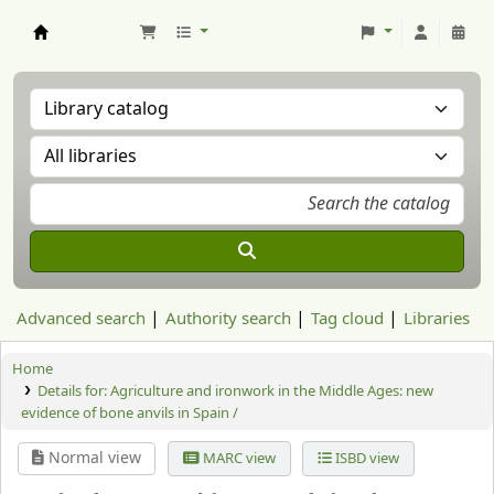
Aranzadi Zientzia Elkartea Liburutegia
Advanced search
Authority search
Tag cloud
Libraries
Home
Details for:
Agriculture and ironwork in the Middle Ages: new
evidence of bone anvils in Spain /
Normal view
MARC view
ISBD view