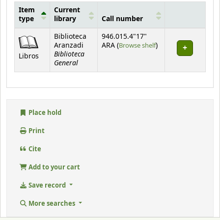
Item
Current
type
library
Call number
Holdings
Biblioteca
946.015.4"17"
(Opens below)
Aranzadi
ARA (
Browse shelf
)
Biblioteca
Libros
General
Place hold
Print
Cite
Add to your cart
Save record
More searches