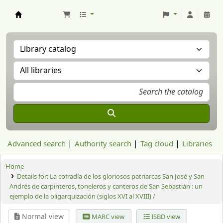
Aranzadi Zientzia Elkartea Liburutegia
Advanced search
Authority search
Tag cloud
Libraries
Home
Details for:
La cofradía de los gloriosos patriarcas San José y San
Andrés de carpinteros, toneleros y canteros de San Sebastián :
un
ejemplo de la oligarquización (siglos XVI al XVIII) /
Normal view
MARC view
ISBD view