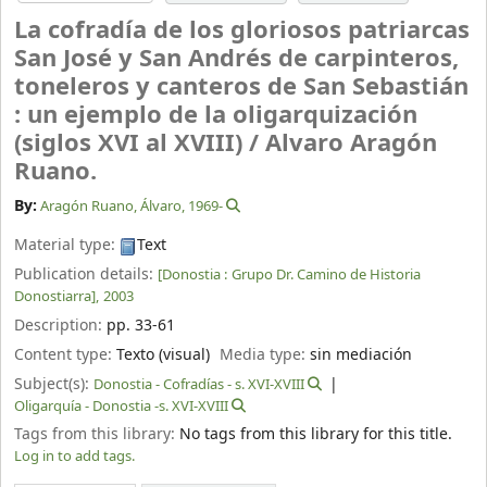
La cofradía de los gloriosos patriarcas
San José y San Andrés de carpinteros,
toneleros y canteros de San Sebastián
: un ejemplo de la oligarquización
(siglos XVI al XVIII) /
Alvaro Aragón
Ruano.
By:
Aragón Ruano, Álvaro
, 1969-
Material type:
Text
Publication details:
[Donostia :
Grupo Dr. Camino de Historia
Donostiarra],
2003
Description:
pp. 33-61
Content type:
Texto (visual)
Media type:
sin mediación
Subject(s):
Donostia - Cofradías - s. XVI-XVIII
Oligarquía - Donostia -s. XVI-XVIII
Tags from this library:
No tags from this library for this title.
Log in to add tags.