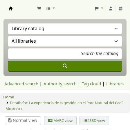
Aranzadi Zientzia Elkartea Liburutegia
Advanced search
Authority search
Tag cloud
Libraries
Home
Details for:
La experiencia de la gestión en el Parc Natural del Cadí-
Moixero /
Normal view
MARC view
ISBD view