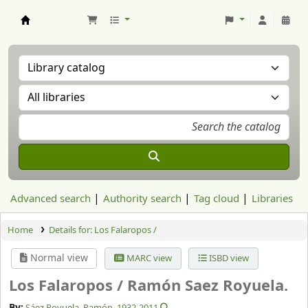
Aranzadi Zientzia Elkartea Liburutegia
Advanced search
Authority search
Tag cloud
Libraries
Home
Details for:
Los Falaropos /
Normal view
MARC view
ISBD view
Los Falaropos /
Ramón Saez Royuela.
By:
Sáez Royuela, Ramón
, 1932-2011