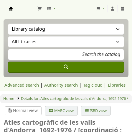
Aranzadi Zientzia Elkartea Liburutegia
Advanced search
Authority search
Tag cloud
Libraries
Home
Details for:
Atles cartogràfic de les valls d'Andorra, 1692-1976 /
Normal view
MARC view
ISBD view
Atles cartogràfic de les valls
d'Andorra, 1692-1976 /
[coordinació :