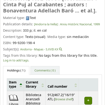
Cinta Puj al Carabantes ; autors :
Bonaventura Adellach Baró ... et al.].
Material type:
Text
Publication details:
[Andorra la Vella] :
Arxiu Històric Nacional,
1999
Description:
333 p
;
il. en col
Content type:
Texto (visual)
Media type:
sin mediación
ISBN:
99-9200-198-4
Subject(s):
Andorra - Mapas - S.XVII-XX
Tags from this library:
No tags from this library for this title.
Log in to add tags.
Holdings
( 1 )
Comments ( 0 )
Item
Current
type
library
Call number
Holdings
Biblioteca
912(467.2)"16/19"
(Opens below)
Aranzadi
ATL (
Browse shelf
)
Biblioteca
Libros