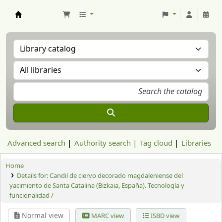
Aranzadi Zientzia Elkartea Liburutegia
Advanced search
Authority search
Tag cloud
Libraries
Home
Details for:
Candil de ciervo decorado magdaleniense del
yacimiento de Santa Catalina (Bizkaia, España). Tecnología y
funcionalidad /
Normal view
MARC view
ISBD view