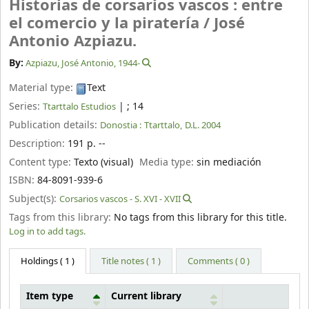
Historias de corsarios vascos : entre
el comercio y la piratería /
José
Antonio Azpiazu.
By:
Azpiazu, José Antonio
, 1944-
Material type:
Text
Series:
|
; 14
Ttarttalo Estudios
Publication details:
Donostia :
Ttarttalo,
D.L. 2004
Description:
191 p. --
Content type:
Texto (visual)
Media type:
sin mediación
ISBN:
84-8091-939-6
Subject(s):
Corsarios vascos - S. XVI - XVII
Tags from this library:
No tags from this library for this title.
Log in to add tags.
Holdings
( 1 )
Title notes ( 1 )
Comments ( 0 )
Item type
Current library