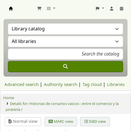
Aranzadi Zientzia Elkartea Liburutegia
Advanced search
Authority search
Tag cloud
Libraries
Home
Details for:
Historias de corsarios vascos : entre el comercio y la
piratería /
Normal view
MARC view
ISBD view