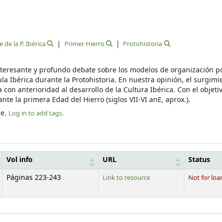
 de la P. Ibérica
Primer Hierro
Protohistoria
nteresante y profundo debate sobre los modelos de organización po
a Ibérica durante la Protohistoria. En nuestra opinión, el surgimi
con anterioridad al desarrollo de la Cultura Ibérica. Con el objeti
te la primera Edad del Hierro (siglos VII-VI anE, aprox.).
le.
Log in to add tags.
Vol info
URL
Status
Páginas 223-243
Link to resource
Not for loa