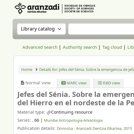
Aranzadi Zientzia Elkartea Liburutegia
Search the catalog by:
Search the catalog
Advanced search
Authority search
Tag cloud
Lib
Home
Details for:
Jefes del Sénia. Sobre la emergencia de jef
Normal view
MARC view
ISBD view
Jefes del Sénia. Sobre la emerge
del Hierro en el nordeste de la P
Material type:
Continuing resource
Series:
. 66
|
Munibe Antropologia-Arkeologia
Publication details:
Donostia :
Aranzadi Zientzia Elkartea,
2015