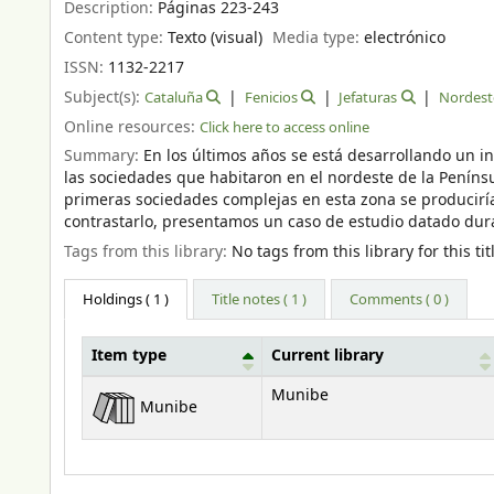
Description:
Páginas 223-243
Content type:
Texto (visual)
Media type:
electrónico
ISSN:
1132-2217
Subject(s):
Cataluña
Fenicios
Jefaturas
Nordeste
Online resources:
Click here to access online
Summary:
En los últimos años se está desarrollando un i
las sociedades que habitaron en el nordeste de la Penínsul
primeras sociedades complejas en esta zona se produciría 
contrastarlo, presentamos un caso de estudio datado duran
Tags from this library:
No tags from this library for this tit
Holdings
( 1 )
Title notes ( 1 )
Comments ( 0 )
Item type
Current library
Holdings
Munibe
Munibe