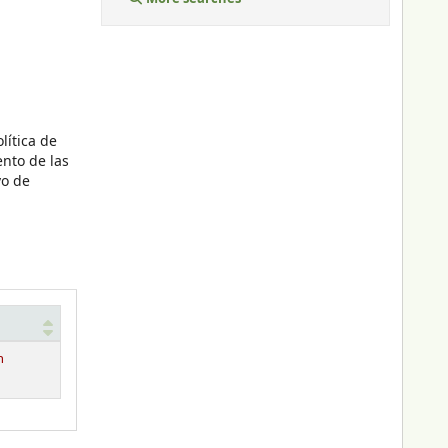
lítica de
ento de las
vo de
n