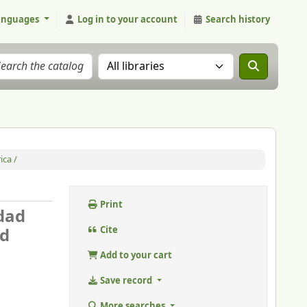
anguages
Log in to your account
Search history
Search the catalog in:
ica /
Print
Edad
id
Cite
Add to your cart
Save record
More searches