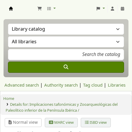
Aranzadi Zientzia Elkartea Liburutegia
Advanced search
Authority search
Tag cloud
Libraries
Home
Details for:
Implicaciones tafonómicas y Zooarqueológicas del
Paleolítico inferior de la Península Ibérica /
Normal view
MARC view
ISBD view