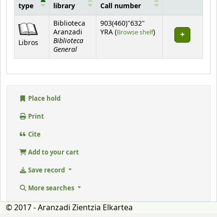
type
library
Call number
Holdings
Biblioteca
903(460)"632"
(Opens below)
Aranzadi
YRA (
Browse shelf
)
Biblioteca
Libros
General
Place hold
Print
Cite
Add to your cart
Save record
More searches
© 2017 - Aranzadi Zientzia Elkartea