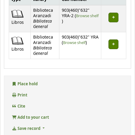
Holdings
Biblioteca
903(460)"632"
Aranzadi
YRA-2 (
Browse shelf
Biblioteca
(Opens below)
)
Libros
General
Biblioteca
903(460)"632" YRA
(Opens below)
Aranzadi
(
Browse shelf
)
Biblioteca
Libros
General
Place hold
Print
Cite
Add to your cart
Save record