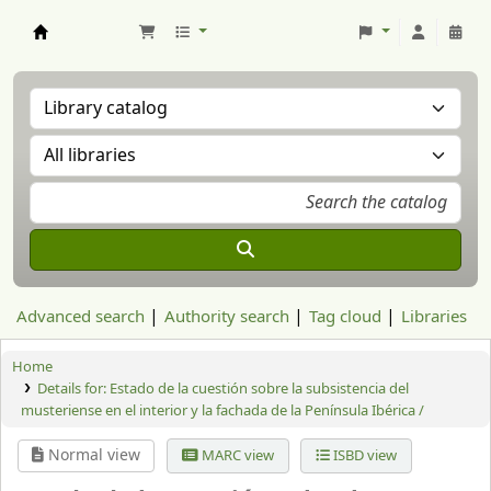
Aranzadi Zientzia Elkartea Liburutegia
Advanced search
Authority search
Tag cloud
Libraries
Home
Details for:
Estado de la cuestión sobre la subsistencia del
musteriense en el interior y la fachada de la Península Ibérica /
Normal view
MARC view
ISBD view