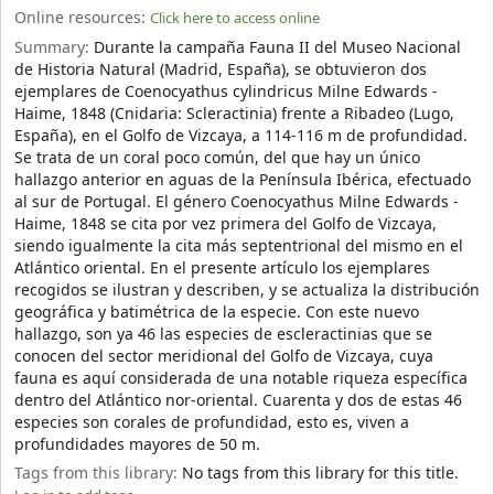
Online resources:
Click here to access online
Summary:
Durante la campaña Fauna II del Museo Nacional
de Historia Natural (Madrid, España), se obtuvieron dos
ejemplares de Coenocyathus cylindricus Milne Edwards -
Haime, 1848 (Cnidaria: Scleractinia) frente a Ribadeo (Lugo,
España), en el Golfo de Vizcaya, a 114-116 m de profundidad.
Se trata de un coral poco común, del que hay un único
hallazgo anterior en aguas de la Península Ibérica, efectuado
al sur de Portugal. El género Coenocyathus Milne Edwards -
Haime, 1848 se cita por vez primera del Golfo de Vizcaya,
siendo igualmente la cita más septentrional del mismo en el
Atlántico oriental. En el presente artículo los ejemplares
recogidos se ilustran y describen, y se actualiza la distribución
geográfica y batimétrica de la especie. Con este nuevo
hallazgo, son ya 46 las especies de escleractinias que se
conocen del sector meridional del Golfo de Vizcaya, cuya
fauna es aquí considerada de una notable riqueza específica
dentro del Atlántico nor-oriental. Cuarenta y dos de estas 46
especies son corales de profundidad, esto es, viven a
profundidades mayores de 50 m.
Tags from this library:
No tags from this library for this title.