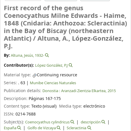
First record of the genus
Coenocyathus Milne Edwards - Haime,
1848 (Cnidaria: Anthozoa: Scleractinia)
in the Bay of Biscay (northeastern
Atlantic) /
Altuna, A., López-González,
P.J.
By:
Altuna, Jesús
, 1932-
Contributor(s):
López González, P.J
Material type:
Continuing resource
Series:
. 63
|
Munibe Ciencias Naturales
Publication details:
Donostia :
Aranzadi Zientzia Elkartea,
2015
Description:
Páginas 167-175
Content type:
Texto (visual)
Media type:
electrónico
ISSN:
0214-7688
Subject(s):
Coenocyathus cylindricus
descripción
España
Golfo de Vizcaya
Scleractinia