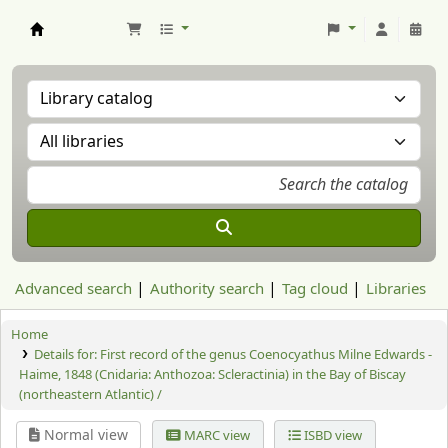
Aranzadi Zientzia Elkartea Liburutegia
Advanced search
Authority search
Tag cloud
Libraries
Home
Details for:
First record of the genus Coenocyathus Milne Edwards -
Haime, 1848 (Cnidaria: Anthozoa: Scleractinia) in the Bay of Biscay
(northeastern Atlantic) /
Normal view
MARC view
ISBD view