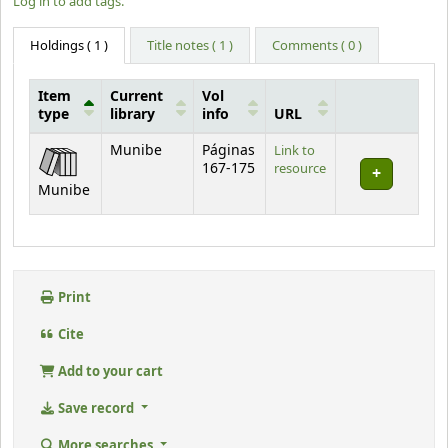
Log in to add tags.
Holdings
( 1 )
Title notes ( 1 )
Comments ( 0 )
Item
Current
Vol
type
library
info
URL
Holdings
Munibe
Páginas
Link to
167-175
resource
Munibe
Print
Cite
Add to your cart
Save record
More searches