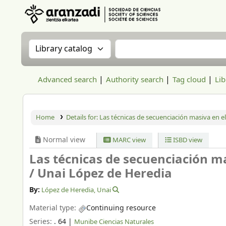
Aranzadi Zientzia Elkartea Liburutegia
Search the catalog by:
Search the catalog
Advanced search
Authority search
Tag cloud
Lib
Home
Details for:
Las técnicas de secuenciación masiva en el 
Normal view
MARC view
ISBD view
Las técnicas de secuenciación ma
/
Unai López de Heredia
By:
López de Heredia, Unai
Material type:
Continuing resource
Series:
. 64
|
Munibe Ciencias Naturales