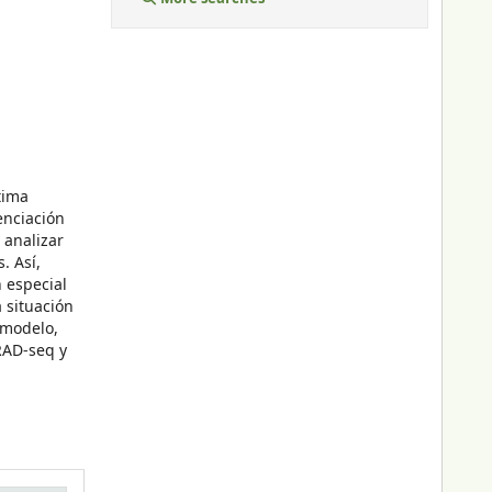
tima
enciación
 analizar
. Así,
n especial
 situación
 modelo,
RAD-seq y