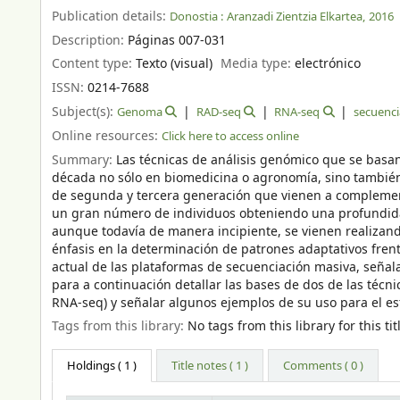
Publication details:
Donostia :
Aranzadi Zientzia Elkartea,
2016
Description:
Páginas 007-031
Content type:
Texto (visual)
Media type:
electrónico
ISSN:
0214-7688
Subject(s):
Genoma
RAD-seq
RNA-seq
secuenci
Online resources:
Click here to access online
Summary:
Las técnicas de análisis genómico que se basa
década no sólo en biomedicina o agronomía, sino también 
de segunda y tercera generación que vienen a complement
un gran número de individuos obteniendo una profundidad
aunque todavía de manera incipiente, se vienen realizando 
énfasis en la determinación de patrones adaptativos frent
actual de las plataformas de secuenciación masiva, señal
para a continuación detallar las bases de dos de las téc
RNA-seq) y señalar algunos ejemplos de su uso para el est
Tags from this library:
No tags from this library for this tit
Holdings
( 1 )
Title notes ( 1 )
Comments ( 0 )