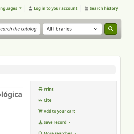
anguages
Log in to your account
Search history
Search the catalog in:
Print
ológica
Cite
Add to your cart
Save record
More searches