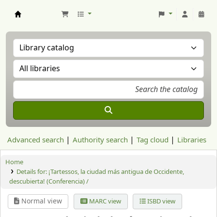
Aranzadi Zientzia Elkartea Liburutegia
Advanced search
Authority search
Tag cloud
Libraries
Home
Details for:
¡Tartessos, la ciudad más antigua de Occidente,
descubierta! (Conferencia) /
Normal view
MARC view
ISBD view