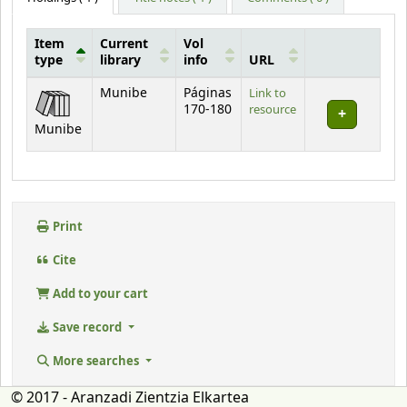
Item
Current
Vol
type
library
info
URL
Holdings
Munibe
Páginas
Link to
170-180
resource
Munibe
Print
Cite
Add to your cart
Save record
More searches
© 2017 - Aranzadi Zientzia Elkartea