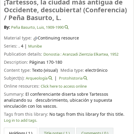
¡Tartessos, la ciudad más antigua de
Occidente, descubierta! (Conferencia)
/
Peña Basurto, L.
By:
Peña Basurto, Luis
, 1909-1990
Material type:
Continuing resource
Series:
. 4
|
Munibe
Publication details:
Donostia :
Aranzadi Zientzia Elkartea,
1952
Description:
Páginas 170-180
Content type:
Texto (visual)
Media type:
electrónico
Subject(s):
Arqueología
Protohistoria
Online resources:
Click here to access online
Summary:
El conferenciante diserta sobre Tartessos
analizando su descubrimiento, ubicación y supuesta
vinculación con los vascos.
Tags from this library:
No tags from this library for this title.
Log in to add tags.
Holdings
( 1 )
Title notes ( 1 )
Comments ( 0 )