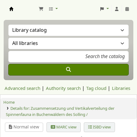
Aranzadi Zientzia Elkartea Liburutegia
Advanced search
Authority search
Tag cloud
Libraries
Home
Details for:
Zusammensetzung und Vertikalverteilung der
Spinnenfauna in Buchenwäldern des Solling /
Normal view
MARC view
ISBD view