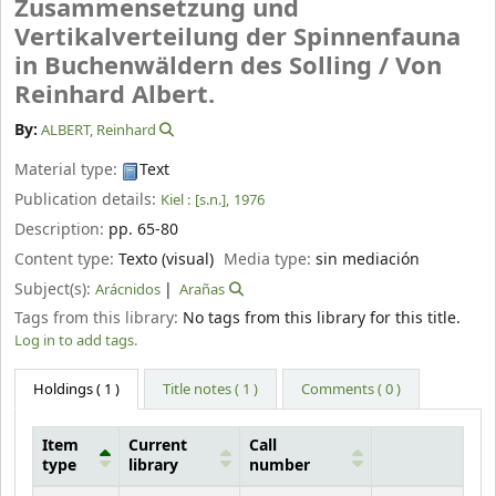
Zusammensetzung und
Vertikalverteilung der Spinnenfauna
in Buchenwäldern des Solling /
Von
Reinhard Albert.
By:
ALBERT, Reinhard
Material type:
Text
Publication details:
Kiel :
[s.n.],
1976
Description:
pp. 65-80
Content type:
Texto (visual)
Media type:
sin mediación
Subject(s):
Arácnidos
Arañas
Tags from this library:
No tags from this library for this title.
Log in to add tags.
Holdings
( 1 )
Title notes ( 1 )
Comments ( 0 )
Item
Current
Call
type
library
number