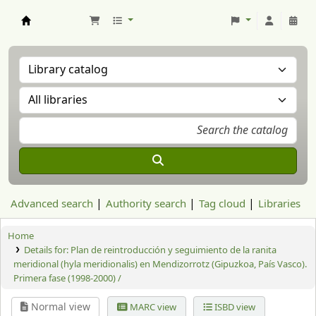
Aranzadi Zientzia Elkartea Liburutegia
Advanced search
Authority search
Tag cloud
Libraries
Home
Details for:
Plan de reintroducción y seguimiento de la ranita
meridional (hyla meridionalis) en Mendizorrotz (Gipuzkoa, País Vasco).
Primera fase (1998-2000) /
Normal view
MARC view
ISBD view