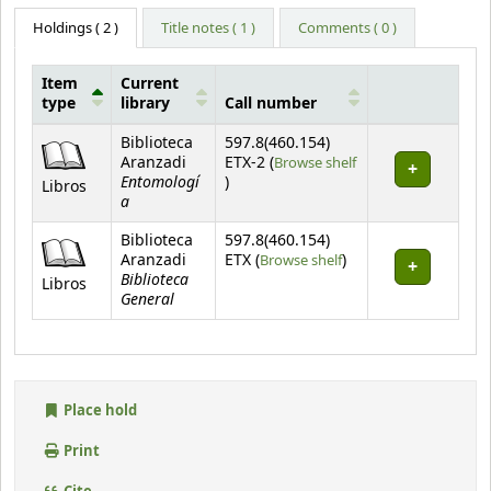
Holdings
( 2 )
Title notes ( 1 )
Comments ( 0 )
Item
Current
type
library
Call number
Holdings
Biblioteca
597.8(460.154)
Aranzadi
ETX-2 (
Browse shelf
Entomologí
(Opens below)
)
Libros
a
Biblioteca
597.8(460.154)
(Opens below)
Aranzadi
ETX (
Browse shelf
)
Biblioteca
Libros
General
Place hold
Print