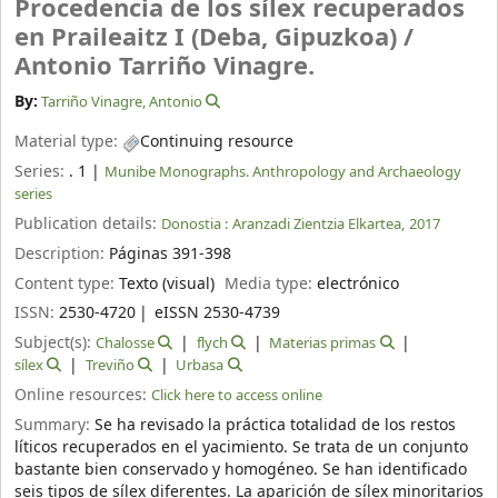
Procedencia de los sílex recuperados
en Praileaitz I (Deba, Gipuzkoa) /
Antonio Tarriño Vinagre.
By:
Tarriño Vinagre, Antonio
Material type:
Continuing resource
Series:
. 1
|
Munibe Monographs. Anthropology and Archaeology
series
Publication details:
Donostia :
Aranzadi Zientzia Elkartea,
2017
Description:
Páginas 391-398
Content type:
Texto (visual)
Media type:
electrónico
ISSN:
2530-4720
eISSN 2530-4739
Subject(s):
Chalosse
flych
Materias primas
sílex
Treviño
Urbasa
Online resources:
Click here to access online
Summary:
Se ha revisado la práctica totalidad de los restos
líticos recuperados en el yacimiento. Se trata de un conjunto
bastante bien conservado y homogéneo. Se han identificado
seis tipos de sílex diferentes. La aparición de sílex minoritarios