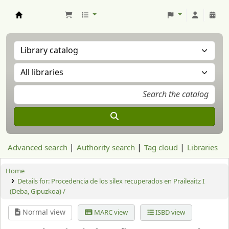
Aranzadi Zientzia Elkartea Liburutegia
Advanced search
Authority search
Tag cloud
Libraries
Home
Details for:
Procedencia de los sílex recuperados en Praileaitz I
(Deba, Gipuzkoa) /
Normal view
MARC view
ISBD view