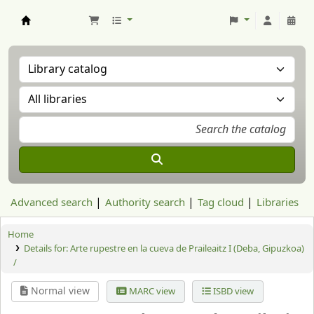
Aranzadi Zientzia Elkartea Liburutegia
Advanced search
Authority search
Tag cloud
Libraries
Home
Details for:
Arte rupestre en la cueva de Praileaitz I (Deba, Gipuzkoa)
/
Normal view
MARC view
ISBD view