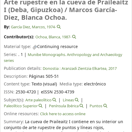
Arte rupestre en la cueva de Praileaitz
I (Deba, Gipuzkoa) /
Marcos García-
Diez, Blanca Ochoa.
By:
García Diez, Marcos
, 1974-
Contributor(s):
Ochoa, Blanca
, 1987-
Material type:
Continuing resource
Series:
. 1
|
Munibe Monographs. Anthropology and Archaeology
series
Publication details:
Donostia :
Aranzadi Zientzia Elkartea,
2017
Description:
Páginas 505-51
Content type:
Texto (visual)
Media type:
electrónico
ISSN:
2530-4720
eISSN 2530-4739
Subject(s):
Arte paleolítico
Líneas
Paleolítico Superior
Península Ibérica
Puntos
Online resources:
Click here to access online
Summary:
La cueva de Praileaitz I contiene en su interior un
conjunto de arte rupestre de puntos y líneas rojos,