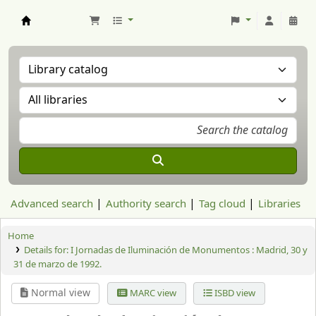
Aranzadi Zientzia Elkartea Liburutegia
Advanced search
Authority search
Tag cloud
Libraries
Home
Details for:
I Jornadas de Iluminación de Monumentos :
Madrid, 30 y
31 de marzo de 1992.
Normal view
MARC view
ISBD view