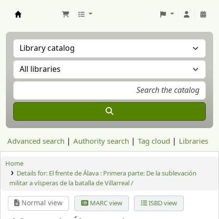
Aranzadi Zientzia Elkartea Liburutegia
Advanced search
Authority search
Tag cloud
Libraries
Home
Details for:
El frente de Álava :
Primera parte: De la sublevación
militar a vísperas de la batalla de Villarreal /
Normal view
MARC view
ISBD view