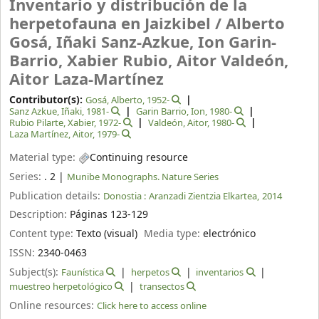
Inventario y distribución de la
herpetofauna en Jaizkibel /
Alberto
Gosá, Iñaki Sanz-Azkue, Ion Garin-
Barrio, Xabier Rubio, Aitor Valdeón,
Aitor Laza-Martínez
Contributor(s):
Gosá, Alberto
, 1952-
Sanz Azkue, Iñaki
, 1981-
Garin Barrio, Ion
, 1980-
Rubio Pilarte, Xabier
, 1972-
Valdeón, Aitor
, 1980-
Laza Martínez, Aitor
, 1979-
Material type:
Continuing resource
Series:
. 2
|
Munibe Monographs. Nature Series
Publication details:
Donostia :
Aranzadi Zientzia Elkartea,
2014
Description:
Páginas 123-129
Content type:
Texto (visual)
Media type:
electrónico
ISSN:
2340-0463
Subject(s):
Faunística
herpetos
inventarios
muestreo herpetológico
transectos
Online resources:
Click here to access online