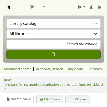
Aranzadi Zientzia Elkartea Liburutegia
Advanced search
Authority search
Tag cloud
Libraries
Home
Details for:
Inventario y distribución de la herpetofauna en Jaizkibel
/
Normal view
MARC view
ISBD view