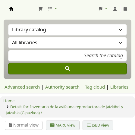
Aranzadi Zientzia Elkartea Liburutegia
Advanced search
Authority search
Tag cloud
Libraries
Home
Details for:
Inventario de la avifauna reproductora de Jaizkibel y
Jaizubia (Gipuzkoa) /
Normal view
MARC view
ISBD view