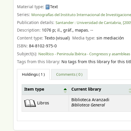
Material type:
Text
Series:
Monografías del Instituto Internacional de Investigacione
Publication details:
Santander :
Universidad de Cantabria,
[200
Description:
1076 p
;
il., gráf., mapas. --
Content type:
Texto (visual)
Media type:
sin mediación
ISBN:
84-8102-975-0
Subject(s):
Neolítico - Peninsula Ibérica - Congresos y asambleas
Tags from this library:
No tags from this library for this tit
Holdings
( 1 )
Comments ( 0 )
Item type
Current library
Holdings
Biblioteca Aranzadi
Libros
Biblioteca General