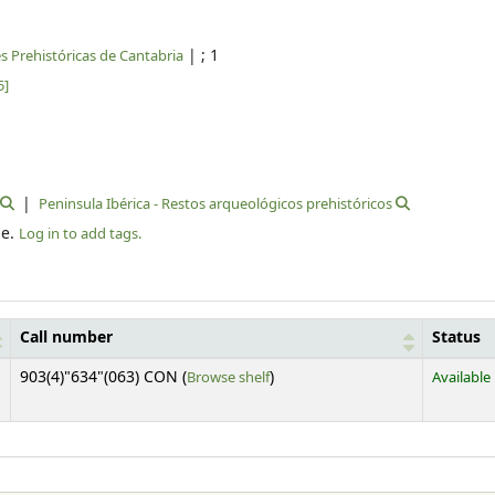
|
; 1
s Prehistóricas de Cantabria
5]
Peninsula Ibérica - Restos arqueológicos prehistóricos
le.
Log in to add tags.
Call number
Status
(Opens below)
903(4)"634"(063) CON (
Browse shelf
)
Available