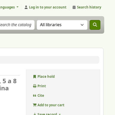
anguages
Log in to your account
Search history
Search the catalog in:
Place hold
 5 a 8
ina
Print
Cite
Add to your cart
Save record