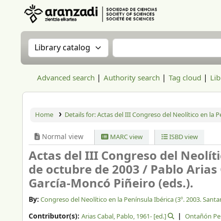
Aranzadi Zientzia Elkartea Liburutegia
Search the catalog by:
Search the catalog
Advanced search
Authority search
Tag cloud
Lib
Home
Details for:
Actas del III Congreso del Neolítico en la P
Normal view
MARC view
ISBD view
Actas del III Congreso del Neolíti
de octubre de 2003 /
Pablo Arias
García-Moncó Piñeiro (eds.).
By:
Congreso del Neolítico en la Península Ibérica (3º. 2003. Sant
Contributor(s):
Arias Cabal, Pablo
, 1961-
[ed.]
Ontañón Pe