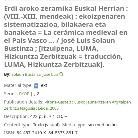
Erdi aroko zeramika Euskal Herrian :
(VIII.-XIII. mendeak) : ekoizpenaren
sistematizazioa, bilakaera eta
banaketa = La cerámica medieval en
el País Vasco ... /
José Luis Solaun
Bustinza ; [itzulpena, LUMA,
Hizkuntza Zerbitzuak = traducción,
LUMA, Hizkuntza Zerbitzuak].
By:
Solaun Bustinza, Jose Luis
Material type:
Text
Series:
|
; 2
EKOB
Publication details:
Vitoria-Gasteiz :
Eusko Jaurlaritzaren Argitalpen
Zerbitzu Nagusia ; Leioa,
2005
Description:
422 p
;
il. + 1 CD. --
Content type:
Texto (visual)
Media type:
sin mediación
ISBN:
84-457-2410-X. 84-8373-831-7