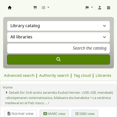
Aranzadi Zientzia Elkartea Liburutegia
Advanced search
Authority search
Tag cloud
Libraries
Home
Details for:
Erdi aroko zeramika Euskal Herrian : (VIII.-XIII. mendeak)
: ekoizpenaren sistematizazioa, bilakaera eta banaketa = La cerámica
medieval en el País Vasco ... /
Normal view
MARC view
ISBD view