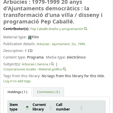
Arbúcies : 1979-1999 20 anys
d'Ajuntaments democràtics : la
transformació d'una villa /
disseny i
programació Pep Caballé.
Contributor(s):
Pep Caballé diseño y programación
Material type:
Film
Publication details:
Arbúcies :
Ajuntament,
D.L. 1999,
Description:
1 CD
Content type:
Programa
Media type:
electrónico
Subject(s):
Arbúcies ( Gerona )
Corporaciones locales - Material gráfico
Tags from this library:
No tags from this library for this title.
Log in to add tags.
Holdings
( 1 )
Comments ( 0 )
Item
Current
Call
type
library
number