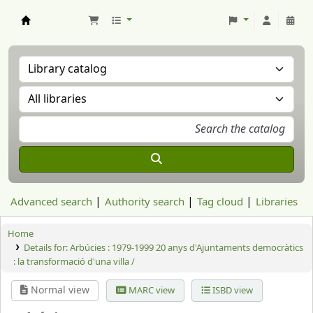
Aranzadi Zientzia Elkartea Liburutegia
Advanced search
Authority search
Tag cloud
Libraries
Home
Details for:
Arbúcies :
1979-1999 20 anys d'Ajuntaments democràtics
: la transformació d'una villa /
Normal view
MARC view
ISBD view