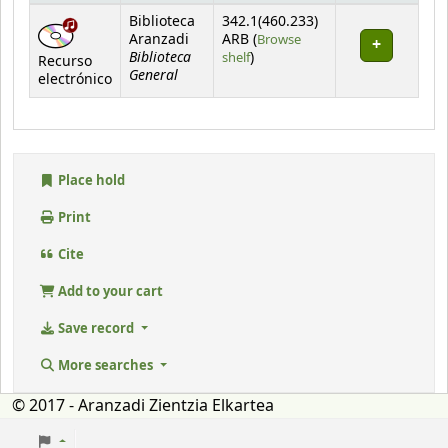
Holdings
Biblioteca
342.1(460.233)
Aranzadi
ARB (
Browse
Biblioteca
(Opens below)
shelf
)
Recurso
General
electrónico
Place hold
Print
Cite
Add to your cart
Save record
More searches
© 2017 - Aranzadi Zientzia Elkartea