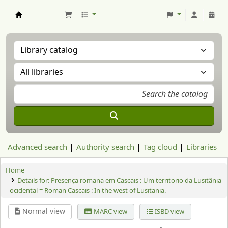
Aranzadi Zientzia Elkartea Liburutegia
Advanced search
Authority search
Tag cloud
Libraries
Home
Details for:
Presença romana em Cascais : Um territorio da Lusitânia
ocidental = Roman Cascais : In the west of Lusitania.
Normal view
MARC view
ISBD view