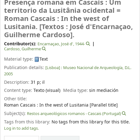
Presença romana em Cascais : Um
territorio da Lusitânia ocidental =
Roman Cascais : In the west of
Lusitania.
[Textos : José d'Encarnaçao,
Guilherme Cardoso].
Contributor(s):
Encarnaçao, José d'
, 1944-
Cardoso, Guilherme
Material type:
Text
Publication details:
[Lisboa] :
Museo Nacional de Arqueología,
D.L.
2005
Description:
31 p
;
il
Content type:
Texto (visual)
Media type:
sin mediación
Other title:
Roman Cascais : In the west of Lusitania [Parallel title]
Subject(s):
Restos arqueológicos romanos - Cascais (Portugal)
Tags from this library:
No tags from this library for this title.
Log in to add tags.