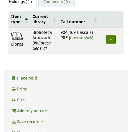
Holdings
( 1 )
Comments ( 0 )
Item
Current
type
library
Call number
Holdings
Biblioteca
904(469 Cascais)
(Opens below)
Aranzadi
PRE (
Browse shelf
)
Biblioteca
Libros
General
Place hold
Print
Cite
Add to your cart
Save record